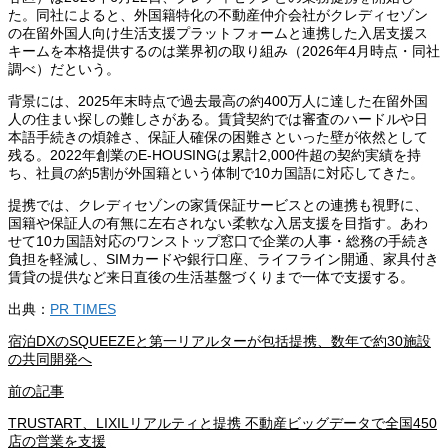
た。同社によると、外国籍特化の不動産仲介会社がクレディセゾン
の在留外国人向け生活支援プラットフォームと連携した入居支援ス
キームを本格提供するのは業界初の取り組み（2026年4月時点・同社
調べ）だという。
背景には、2025年末時点で過去最高の約400万人に達した在留外国
人の住まい探しの難しさがある。賃貸契約では審査のハードルや日
本語手続きの煩雑さ、保証人確保の困難さといった壁が依然として
残る。2022年創業のE-HOUSINGは累計2,000件超の契約実績を持
ち、社員の約5割が外国籍という体制で10カ国語に対応してきた。
提携では、クレディセゾンの家賃保証サービスとの連携も視野に、
国籍や保証人の有無に左右されない柔軟な入居支援を目指す。あわ
せて10カ国語対応のワンストップ窓口で企業の人事・総務の手続き
負担を軽減し、SIMカードや銀行口座、ライフライン開通、家具付き
賃貸の提供など来日直後の生活基盤づくりまで一体で支援する。
出典：
PR TIMES
宿泊DXのSQUEEZEと第一リアルターが包括提携、数年で約30施設
の共同開発へ
前の記事
TRUSTART、LIXILリアルティと提携 不動産ビッグデータで全国450
店の営業を支援