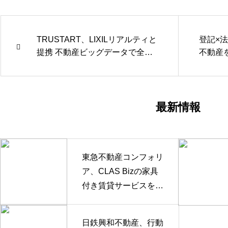
TRUSTART、LIXILリアルティと
登記×
提携 不動産ビッグデータで全国4
不動産を
50店の営業を支援
ナウキ
最新情報
東急不動産コンフォリ
ア、CLAS Bizの家具
付き賃貸サービスを採
用
日鉄興和不動産、行動