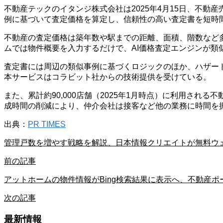
不動産テックのイタンジ株式会社は2025年4月15日、不動産
例に基づいて査定価格を算定し、信頼性の高い査定書を短時
不動産の査定価格は築年数や駅までの距離、面積、階数など
ムでは物件概要を入力するだけで、AI価格査定エンジンが
査定書には周辺の類似事例に基づくロジックのほか、ハザー
本サービスはコラビット社からの技術提供を受けている。
また、累計約90,000店舗（2025年1月時点）に利用され
成時間の削減により、仲介会社は接客など他の業務に時間を
出典：
PR TIMES
管理戸数を増やす戦略を解説、日本情報クリエイトが無料ウェ
前の記事
アットホームの物件情報がBing検索結果に表示へ、不動産ポ
次の記事
最新情報