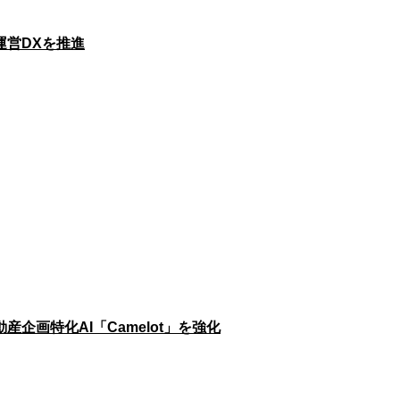
運営DXを推進
画特化AI「Camelot」を強化