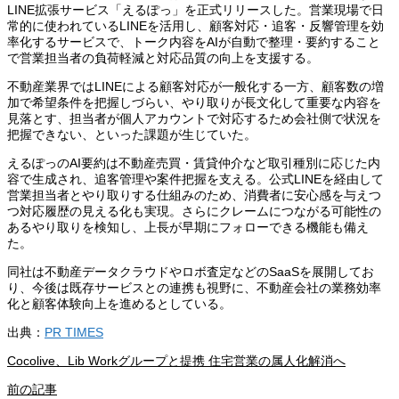
LINE拡張サービス「えるぽっ」を正式リリースした。営業現場で日
常的に使われているLINEを活用し、顧客対応・追客・反響管理を効
率化するサービスで、トーク内容をAIが自動で整理・要約すること
で営業担当者の負荷軽減と対応品質の向上を支援する。
不動産業界ではLINEによる顧客対応が一般化する一方、顧客数の増
加で希望条件を把握しづらい、やり取りが長文化して重要な内容を
見落とす、担当者が個人アカウントで対応するため会社側で状況を
把握できない、といった課題が生じていた。
えるぽっのAI要約は不動産売買・賃貸仲介など取引種別に応じた内
容で生成され、追客管理や案件把握を支える。公式LINEを経由して
営業担当者とやり取りする仕組みのため、消費者に安心感を与えつ
つ対応履歴の見える化も実現。さらにクレームにつながる可能性の
あるやり取りを検知し、上長が早期にフォローできる機能も備え
た。
同社は不動産データクラウドやロボ査定などのSaaSを展開してお
り、今後は既存サービスとの連携も視野に、不動産会社の業務効率
化と顧客体験向上を進めるとしている。
出典：
PR TIMES
Cocolive、Lib Workグループと提携 住宅営業の属人化解消へ
前の記事