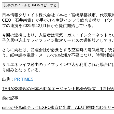
記事のタイトルとURLをコピーする
日本情報クリエイト株式会社（本社：宮崎県都城市、代表取締
CEO：石井尚貴）が手がける生活インフラ総合支援サービ
フの連携を2025年12月1日から提供開始している。
今回の連携により、入居者は電気・ガス・インターネットと
子入居申込上でライフライン取次サービスの選択肢としてサ
さらに両社は、管理会社が必要とする空室時の電気通電手続き
う。紙申請や電話・メールでの依頼が不要になり、時間削減
サルエネライフ経由のライフライン申込が利用された場合に
り組みとなっている。
出典：
PR TIMES
TERASS発起の日本不動産エージェント協会が設立、12社
前の記事
estieが不動産テックEXPO東京に出展、AI活用機能含む全