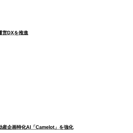
運営DXを推進
画特化AI「Camelot」を強化