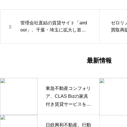
管理会社直結の賃貸サイト「aird
ゼロリノベ
oor」、千葉・埼玉に拡大し首都
買取再
圏4都県へ
家再生
最新情報
東急不動産コンフォリ
ア、CLAS Bizの家具
付き賃貸サービスを採
用
日鉄興和不動産、行動