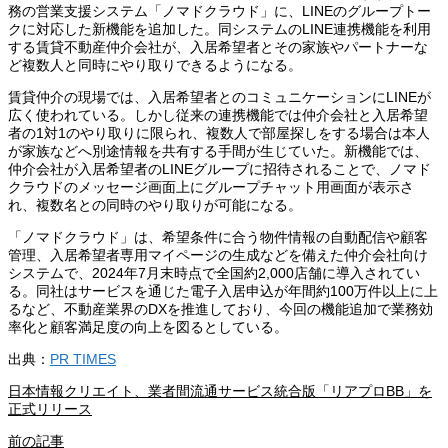
務の営業支援システム「ノマドクラウド」に、LINEのグループトー
クに対応した新機能を追加した。同システムのLINE連携機能を利用
する賃貸不動産仲介会社が、入居希望者とその家族やパートナーな
ど複数人と同時にやり取りできるようになる。
賃貸仲介の現場では、入居希望者とのコミュニケーションにLINEが
広く使われている。しかし従来の連携機能では仲介会社と入居希望
者の1対1のやり取りに限られ、複数人で部屋探しをする場合は本人
が家族などへ別途情報を共有する手間が生じていた。新機能では、
仲介会社が入居希望者のLINEグループに招待されることで、ノマド
クラウドのメッセージ画面上にグループチャット用画面が表示さ
れ、複数名との同時のやり取りが可能になる。
「ノマドクラウド」は、希望条件に合う物件情報の自動配信や顧客
管理、入居希望者専用マイページの生成などを備えた仲介会社向け
システムで、2024年7月末時点で全国約2,000店舗に導入されてい
る。同社はサービスを通じた電子入居申込が年間約100万件以上に上
るなど、不動産業界のDXを推進しており、今回の機能追加で業務効
率化と顧客満足度の向上を図るとしている。
出典：
PR TIMES
日本情報クリエイト、業者間流通サービス統合版「リアプロBB」を
正式リリース
前の記事