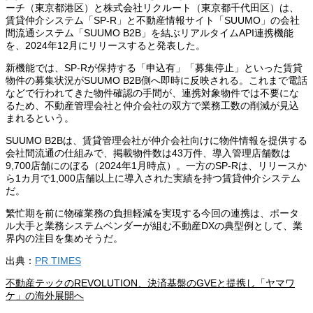
ーチ（東京都港区）と株式会社リクルート（東京都千代田区）は、
賃貸仲介システム「SP-R」と不動産情報サイト「SUUMO」の会社
間流通システム「SUUMO B2B」を結ぶリアルタイムAPI連携機能
を、2024年12月にリリースすると発表した。
新機能では、SP-Rが保持する「申込有」「募集停止」といった賃貸
物件の募集状況がSUUMO B2B側へ即時に反映される。これまで電話
などで行われてきた物件確認の手間が、連携対象物件では不要にな
るため、不動産管理会社と仲介会社の双方で業務工数の削減が見込
まれるという。
SUUMO B2Bは、賃貸管理会社が仲介会社向けに物件情報を提供する
会社間流通の仕組みで、掲載物件数は43万件、導入管理店舗数は
9,700店舗にのぼる（2024年1月時点）。一方のSP-Rは、リリースか
ら1カ月で1,000店舗以上に導入された実績を持つ賃貸仲介システム
だ。
繁忙期を前に物確業務の負担軽減を実現する今回の連携は、ポータ
ル大手と業務システムベンダーが組む不動産DXの典型例として、業
界内の注目を集めそうだ。
出典：
PR TIMES
不動産テックのREVOLUTION、決済基盤のGVEと提携し「ヤマワ
ケ」の海外展開へ