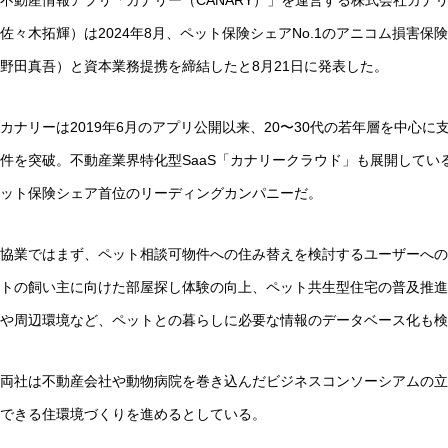
不動産情報アプリ「カナリー（CANARY）」を運営する株式会社カナ
佐々木拓輝）は2024年8月、ペット保険シェアNo.1のアニコム損害
野田真吾）と資本業務提携を締結したと8月21日に発表した。
カナリーは2019年6月のアプリ公開以来、20〜30代の若年層を中心に
件を突破。不動産業界特化型SaaS「カナリークラウド」も展開してい
ット保険シェア首位のリーディングカンパニーだ。
協業ではまず、ペット相談可物件への住み替えを検討するユーザーへの
トの飼い主に向けた部屋探し体験の向上、ペット共生型住宅の普及推進
や周辺環境など、ペットとの暮らしに必要な情報のデータベース化も検
両社は不動産会社や動物病院を巻き込んだビジネスコンソーシアムの立
できる住環境づくりを進めるとしている。