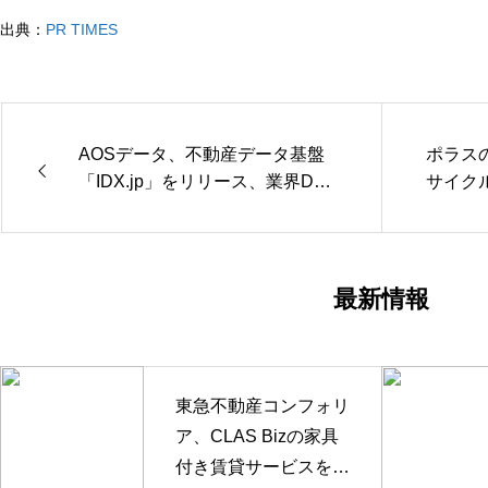
出典：
PR TIMES
AOSデータ、不動産データ基盤
ポラス
「IDX.jp」をリリース、業界DX
サイク
を支援
に250
最新情報
東急不動産コンフォリ
ア、CLAS Bizの家具
付き賃貸サービスを採