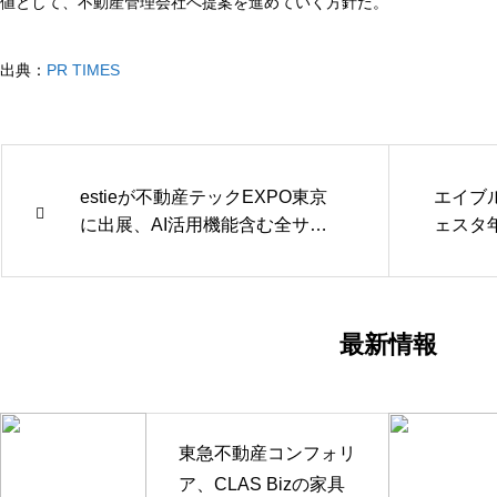
値として、不動産管理会社へ提案を進めていく方針だ。
出典：
PR TIMES
estieが不動産テックEXPO東京
エイブ
に出展、AI活用機能含む全サー
ェスタ
ビスを一挙展示
の特番
最新情報
東急不動産コンフォリ
ア、CLAS Bizの家具