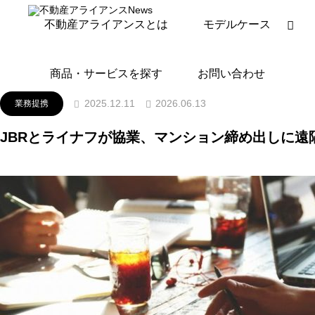
ニュースリリース
業務提携
JBRとライナフが協業
不動産アライアンスとは
モデルケース
商品・サービスを探す
お問い合わせ
2026.06.13
2025.12.11
業務提携
JBRとライナフが協業、マンション締め出しに遠