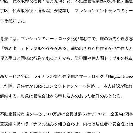
中区、代表取締役社長：若月光博）と、不動産管理業務の効率化を推進
京区、代表取締役：滝沢潔）が協業し、マンションエントランスのオー
供を開始した。
背景には、マンションのオートロック化が進む中で、鍵の紛失や置き忘
「締め出し」トラブルの存在がある。締め出された居住者が他の住人と
侵入手口と同様の行為であることから、防犯面や住人間トラブルの観点
新サービスでは、ライナフの集合住宅用スマートロック「NinjaEntra
した際、居住者がJBRのコンタクトセンターへ連絡し、本人確認が取
解錠する。対象は管理会社から申し込みのあった物件のみとなる。
不動産賃貸市場を中心に500万超の会員基盤を持つJBRと、全国約2
置実績を持つライナフの強みを組み合わせ、両社は居住者の安全性と物