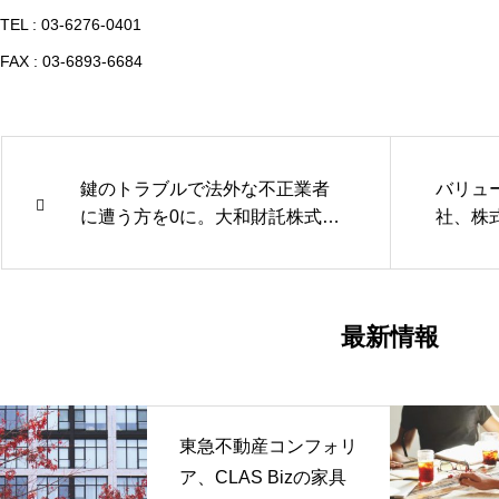
TEL : 03-6276-0401
FAX : 03-6893-6684
鍵のトラブルで法外な不正業者
バリュ
に遭う方を0に。大和財託株式会
社、株
社と業務提携を締結。
ーとの
せ
最新情報
東急不動産コンフォリ
ア、CLAS Bizの家具