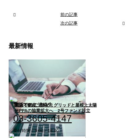
前の記事
次の記事
最新情報
電話でのご連絡先
東急不動産、アイ・グリッドと屋根上太陽
光PPAの協業拡大へ 2号ファンド設立
03-3605-4147
受付時間：9:00～18:00