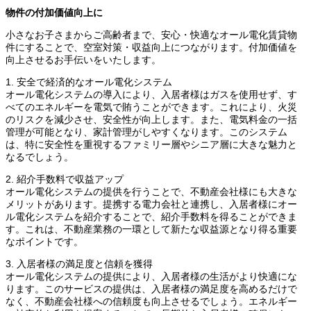
物件の付加価値向上に
小さなお子さまからご高齢者まで、安心・快適なオール電化賃貸物
件にすることで、空室対策・収益向上につながります。付加価値を
向上させるお手伝いをいたします。
1. 安全で経済的なオール電化システム
オール電化システムの導入により、入居者様はガスを使用せず、す
べてのエネルギーを電気で賄うことができます。これにより、火災
のリスクを減少させ、安全性が向上します。また、電気料金の一括
管理が可能となり、家計管理がしやすくなります。このシステム
は、特に安全性を重視するファミリー層やシニア層に大きな魅力と
なるでしょう。
2. 紹介手数料で収益アップ
オール電化システムの提供を行うことで、不動産会社様にも大きな
メリットがあります。提携する電力会社と連携し、入居者様にオー
ル電化システムを紹介することで、紹介手数料を得ることができま
す。これは、不動産業務の一環として新たな収益源となり得る重要
なポイントです。
3. 入居者様の満足度と信頼を獲得
オール電化システムの提供により、入居者様の生活がより快適にな
ります。このサービスの提供は、入居者様の満足度を高めるだけで
なく、不動産会社様への信頼度も向上させるでしょう。エネルギー