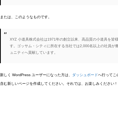
または、このようなものです。
XYZ 小道具株式会社は1971年の創立以来、高品質の小道具を
す。ゴッサム・シティに所在する当社では2,000名以上の社員
ュニティへ貢献しています。
新しく WordPress ユーザーになった方は、
ダッシュボード
へ行ってこ
含む新しいページを作成してください。それでは、お楽しみください !
電話でのご連絡先
03-3605-