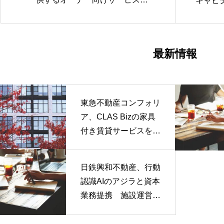
キャピ
「スマサテFor Owners」と、15,
000人以上のオーナーが利用する
「ウチコミ！」がシステム連携
最新情報
東急不動産コンフォリ
ア、CLAS Bizの家具
付き賃貸サービスを採
用
日鉄興和不動産、行動
認識AIのアジラと資本
業務提携 施設運営D
Xを推進