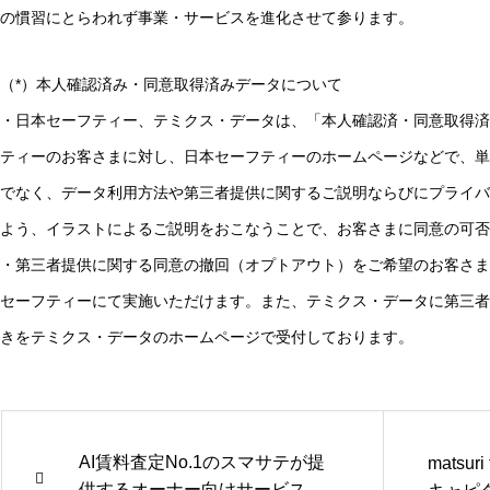
の慣習にとらわれず事業・サービスを進化させて参ります。
（*）本人確認済み・同意取得済みデータについて
・日本セーフティー、テミクス・データは、「本人確認済・同意取得済
ティーのお客さまに対し、日本セーフティーのホームページなどで、単
でなく、データ利用方法や第三者提供に関するご説明ならびにプライバ
よう、イラストによるご説明をおこなうことで、お客さまに同意の可
・第三者提供に関する同意の撤回（オプトアウト）をご希望のお客さま
セーフティーにて実施いただけます。また、テミクス・データに第三者
きをテミクス・データのホームページで受付しております。
AI賃料査定No.1のスマサテが提
matsur
供するオーナー向けサービス